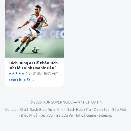
Cách Dùng AI Để Phân Tích
Dữ Liệu Kinh Doanh: Bí Kíp
Cho Người Không Chuyên
★★★★★
4.8 · 3136+ lượt xem
Xem Chi Tiết →
© 2026 HONGUYENNGOC — Nhà Cái Uy Tín
Contact
·
Chính Sách Giao Dịch
·
Chính Sách Hoàn Trả
·
Chính Sách Bảo Mật
·
Điều Khoản Dịch Vụ
·
Tra Cứu Vé
·
Tất Cả Game
·
Sitemap