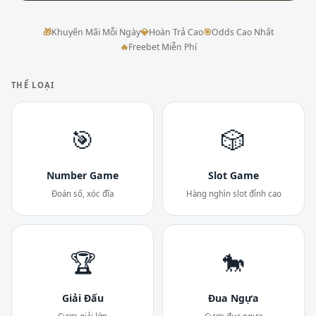
🎁
Khuyến Mãi Mỗi Ngày
💎
Hoàn Trả Cao
🎯
Odds Cao Nhất
🔥
Freebet Miễn Phí
THỂ LOẠI
🎯
🎲
Number Game
Slot Game
Đoán số, xóc đĩa
Hàng nghìn slot đỉnh cao
🏆
🐎
Giải Đấu
Đua Ngựa