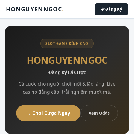
HONGUYENNGOC
.
Đăng Ký
SLOT GAME ĐỈNH CAO
HONGUYENNGOC
Đăng Ký Cá Cược
Cá cược cho người chơi mới & lão làng. Live
casino đẳng cấp, trải nghiệm mượt mà.
→ Chơi Cược Ngay
Xem Odds