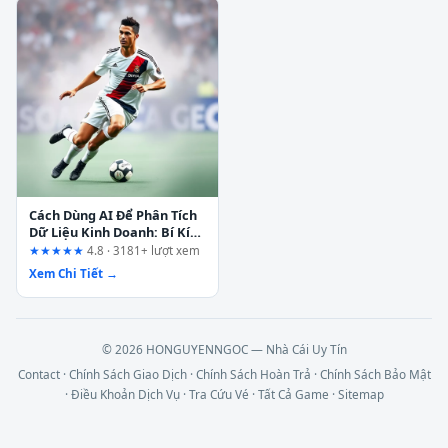
Cách Dùng AI Để Phân Tích
Dữ Liệu Kinh Doanh: Bí Kíp
Cho Người Không Chuyên
★★★★★
4.8 · 3181+ lượt xem
Xem Chi Tiết →
© 2026 HONGUYENNGOC — Nhà Cái Uy Tín
Contact
·
Chính Sách Giao Dịch
·
Chính Sách Hoàn Trả
·
Chính Sách Bảo Mật
·
Điều Khoản Dịch Vụ
·
Tra Cứu Vé
·
Tất Cả Game
·
Sitemap