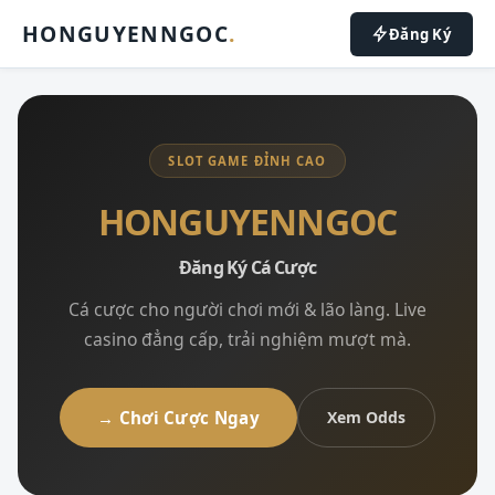
HONGUYENNGOC
.
Đăng Ký
SLOT GAME ĐỈNH CAO
HONGUYENNGOC
Đăng Ký Cá Cược
Cá cược cho người chơi mới & lão làng. Live
casino đẳng cấp, trải nghiệm mượt mà.
→ Chơi Cược Ngay
Xem Odds