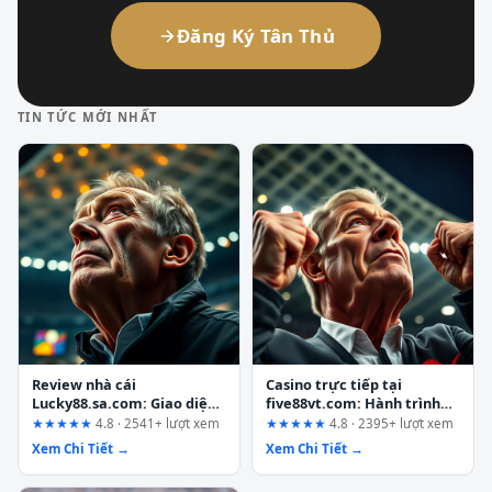
Đăng Ký Tân Thủ
TIN TỨC MỚI NHẤT
Review nhà cái
Casino trực tiếp tại
Lucky88.sa.com: Giao diện
five88vt.com: Hành trình
và mức độ minh bạch
từng điểm chạm có thực
★★★★★
4.8 · 2541+ lượt xem
★★★★★
4.8 · 2395+ lượt xem
thông tin qua ba phát hiện
sự mượt mà?
Xem Chi Tiết →
Xem Chi Tiết →
chính