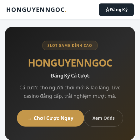
HONGUYENNGOC
.
Đăng Ký
SLOT GAME ĐỈNH CAO
HONGUYENNGOC
Đăng Ký Cá Cược
Cá cược cho người chơi mới & lão làng. Live
casino đẳng cấp, trải nghiệm mượt mà.
→ Chơi Cược Ngay
Xem Odds