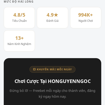
MỨC ĐỘ HÀI LÒNG
4.8/5
4.9★
994K+
Tiêu Chuẩn
Đánh Giá
Người Chơi
13+
Năm Kinh Nghiệm
💥 KHUYẾN MÃI MỖI NGÀY
Chơi Cược Tại HONGUYENNGOC
Đừng bỏ lỡ — Freebet mỗi ngày cho thành viên, đăng
ký ngay hôm nay.