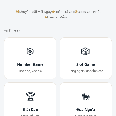
🎁
Khuyến Mãi Mỗi Ngày
💎
Hoàn Trả Cao
🎯
Odds Cao Nhất
🔥
Freebet Miễn Phí
THỂ LOẠI
🎯
🎲
Number Game
Slot Game
Đoán số, xóc đĩa
Hàng nghìn slot đỉnh cao
🏆
🐎
Giải Đấu
Đua Ngựa