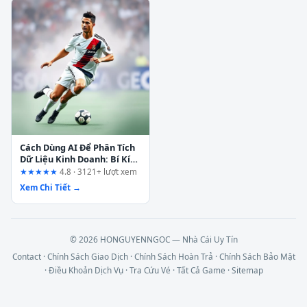
Cách Dùng AI Để Phân Tích
Dữ Liệu Kinh Doanh: Bí Kíp
Cho Người Không Chuyên
★★★★★
4.8 · 3121+ lượt xem
Xem Chi Tiết →
© 2026 HONGUYENNGOC — Nhà Cái Uy Tín
Contact
·
Chính Sách Giao Dịch
·
Chính Sách Hoàn Trả
·
Chính Sách Bảo Mật
·
Điều Khoản Dịch Vụ
·
Tra Cứu Vé
·
Tất Cả Game
·
Sitemap