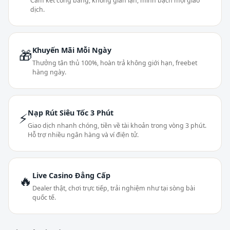
Cam kết công bằng, không gian lận, minh bạch mọi giao
dịch.
Khuyến Mãi Mỗi Ngày
🎁
Thưởng tân thủ 100%, hoàn trả không giới hạn, freebet
hàng ngày.
Nạp Rút Siêu Tốc 3 Phút
⚡
Giao dịch nhanh chóng, tiền về tài khoản trong vòng 3 phút.
Hỗ trợ nhiều ngân hàng và ví điện tử.
Live Casino Đẳng Cấp
🔥
Dealer thật, chơi trực tiếp, trải nghiệm như tại sòng bài
quốc tế.