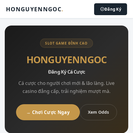
HONGUYENNGOC
.
Đăng Ký
SLOT GAME ĐỈNH CAO
HONGUYENNGOC
Đăng Ký Cá Cược
Cá cược cho người chơi mới & lão làng. Live
casino đẳng cấp, trải nghiệm mượt mà.
→ Chơi Cược Ngay
Xem Odds