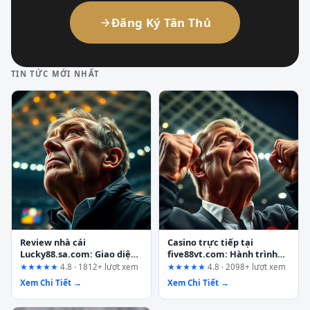
Đăng Ký Tân Thủ
TIN TỨC MỚI NHẤT
Review nhà cái
Casino trực tiếp tại
Lucky88.sa.com: Giao diện
five88vt.com: Hành trình
và mức độ minh bạch
từng điểm chạm có thực
★★★★★
4.8 · 1812+ lượt xem
★★★★★
4.8 · 2098+ lượt xem
thông tin qua ba phát hiện
sự mượt mà?
Xem Chi Tiết →
Xem Chi Tiết →
chính