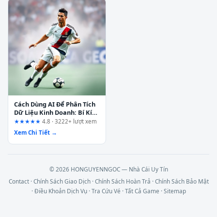
Cách Dùng AI Để Phân Tích
Dữ Liệu Kinh Doanh: Bí Kíp
Cho Người Không Chuyên
★★★★★
4.8 · 3222+ lượt xem
Xem Chi Tiết →
© 2026 HONGUYENNGOC — Nhà Cái Uy Tín
Contact
·
Chính Sách Giao Dịch
·
Chính Sách Hoàn Trả
·
Chính Sách Bảo Mật
·
Điều Khoản Dịch Vụ
·
Tra Cứu Vé
·
Tất Cả Game
·
Sitemap