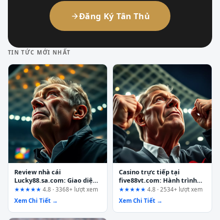
Đăng Ký Tân Thủ
TIN TỨC MỚI NHẤT
Review nhà cái
Casino trực tiếp tại
Lucky88.sa.com: Giao diện
five88vt.com: Hành trình
và mức độ minh bạch
từng điểm chạm có thực
★★★★★
4.8 · 3368+ lượt xem
★★★★★
4.8 · 2534+ lượt xem
thông tin qua ba phát hiện
sự mượt mà?
Xem Chi Tiết →
Xem Chi Tiết →
chính