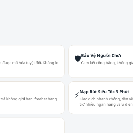
Bảo Vệ Người Chơi
🛡
h được mã hóa tuyệt đối. Không lo
Cam kết công bằng, không gia
Nạp Rút Siêu Tốc 3 Phút
⚡
trả không giới hạn, freebet hàng
Giao dịch nhanh chóng, tiền về
trợ nhiều ngân hàng và ví điện 