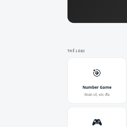
THỂ LOẠI
🎯
Number Game
Đoán số, xóc đĩa
🎮