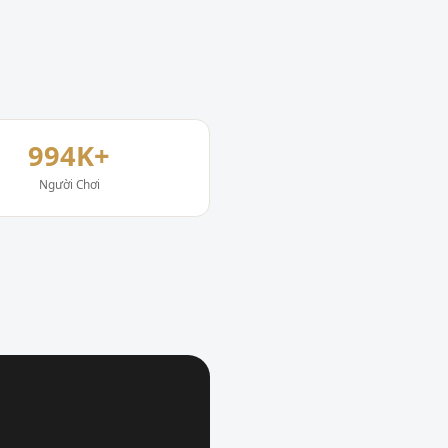
994K+
Người Chơi