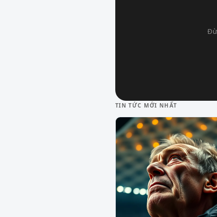
Đừ
TIN TỨC MỚI NHẤT