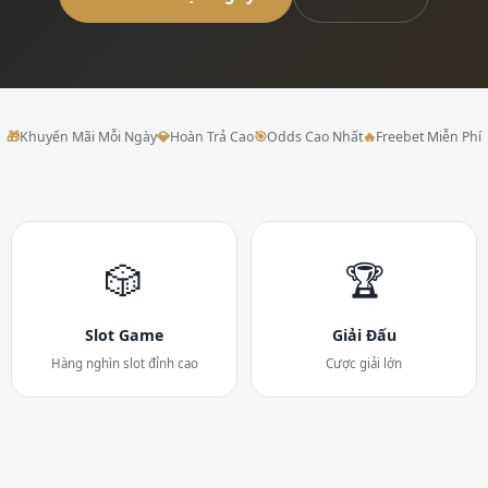
🎁
Khuyến Mãi Mỗi Ngày
💎
Hoàn Trả Cao
🎯
Odds Cao Nhất
🔥
Freebet Miễn Phí
🎲
🏆
Slot Game
Giải Đấu
Hàng nghìn slot đỉnh cao
Cược giải lớn