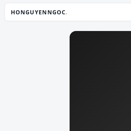
HONGUYENNGOC
.