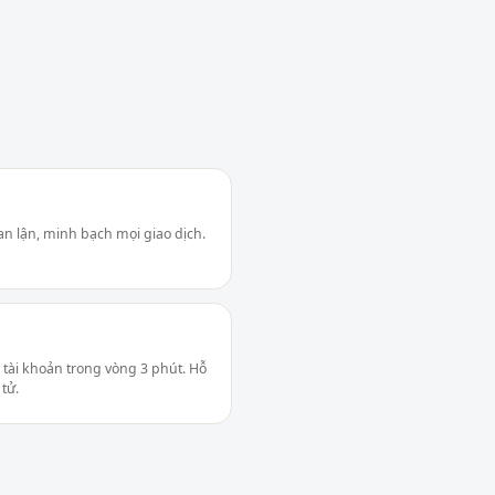
n lận, minh bạch mọi giao dịch.
 tài khoản trong vòng 3 phút. Hỗ
tử.