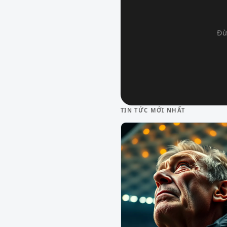
Đừ
TIN TỨC MỚI NHẤT