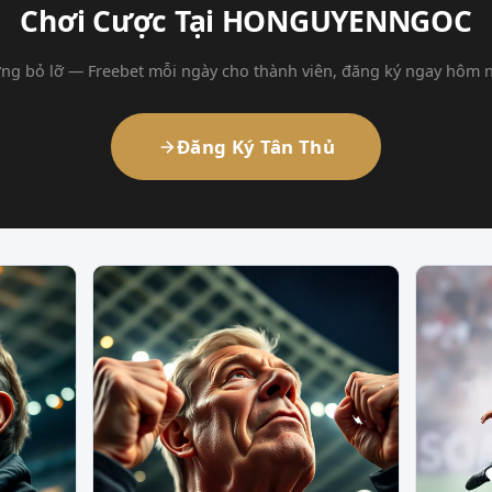
Chơi Cược Tại HONGUYENNGOC
ng bỏ lỡ — Freebet mỗi ngày cho thành viên, đăng ký ngay hôm n
Đăng Ký Tân Thủ