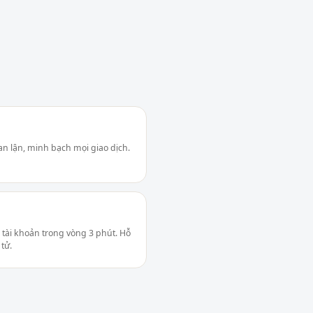
n lận, minh bạch mọi giao dịch.
 tài khoản trong vòng 3 phút. Hỗ
tử.