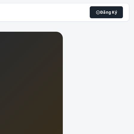
Đăng Ký