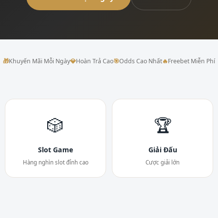
🎁
Khuyến Mãi Mỗi Ngày
💎
Hoàn Trả Cao
🎯
Odds Cao Nhất
🔥
Freebet Miễn Phí
🎲
🏆
Slot Game
Giải Đấu
Hàng nghìn slot đỉnh cao
Cược giải lớn