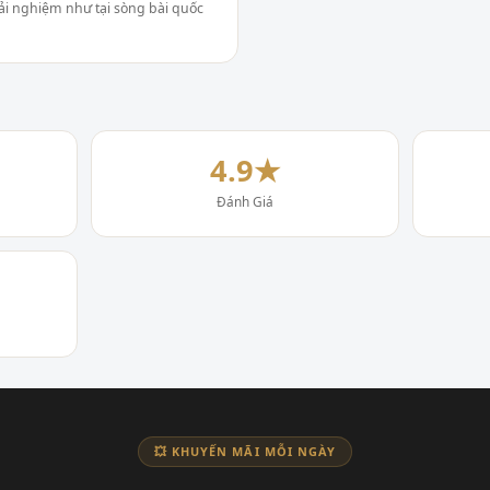
 trải nghiệm như tại sòng bài quốc
4.9★
Đánh Giá
💥 KHUYẾN MÃI MỖI NGÀY