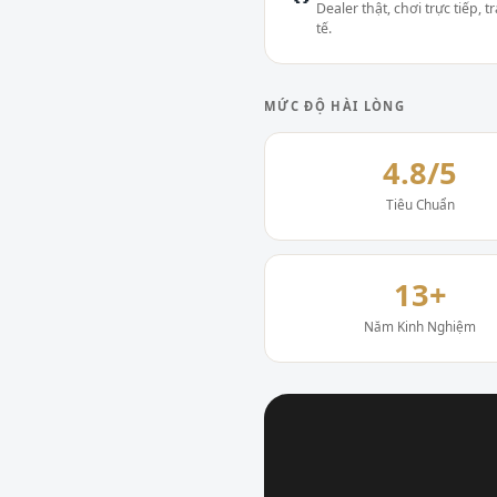
Dealer thật, chơi trực tiếp,
tế.
MỨC ĐỘ HÀI LÒNG
4.8/5
Tiêu Chuẩn
13+
Năm Kinh Nghiệm