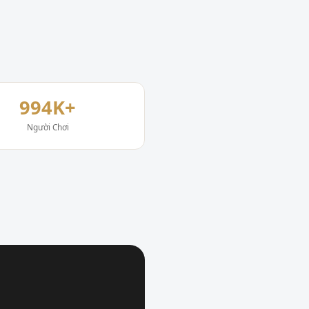
994K+
Người Chơi