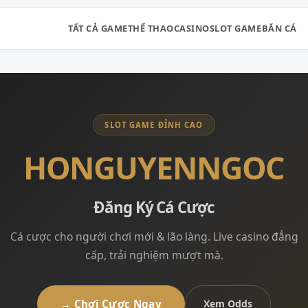
TẤT CẢ GAME
THỂ THAO
CASINO
SLOT GAME
BẮN CÁ
SLOT GAME ĐỈNH CAO
HONGUYENNGOC
Đăng Ký Cá Cược
Cá cược cho người chơi mới & lão làng. Live casino đẳng
cấp, trải nghiệm mượt mà.
→ Chơi Cược Ngay
Xem Odds