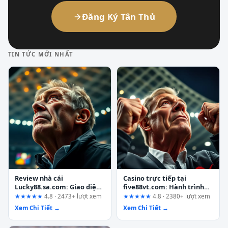
Đăng Ký Tân Thủ
TIN TỨC MỚI NHẤT
Review nhà cái
Casino trực tiếp tại
Lucky88.sa.com: Giao diện
five88vt.com: Hành trình
và mức độ minh bạch
từng điểm chạm có thực
★★★★★
4.8 · 2473+ lượt xem
★★★★★
4.8 · 2380+ lượt xem
thông tin qua ba phát hiện
sự mượt mà?
Xem Chi Tiết →
Xem Chi Tiết →
chính