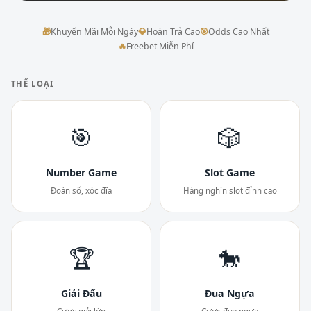
🎁
Khuyến Mãi Mỗi Ngày
💎
Hoàn Trả Cao
🎯
Odds Cao Nhất
🔥
Freebet Miễn Phí
THỂ LOẠI
🎯
🎲
Number Game
Slot Game
Đoán số, xóc đĩa
Hàng nghìn slot đỉnh cao
🏆
🐎
Giải Đấu
Đua Ngựa