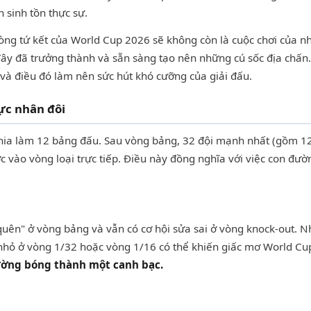
n sinh tồn thực sự.
vòng tứ kết của World Cup 2026 sẽ không còn là cuộc chơi của 
đây đã trưởng thành và sẵn sàng tạo nên những cú sốc địa chấn
 và điều đó làm nên sức hút khó cưỡng của giải đấu.
ực nhân đôi
hia làm 12 bảng đấu. Sau vòng bảng, 32 đội mạnh nhất (gồm 12 
ớc vào vòng loại trực tiếp. Điều này đồng nghĩa với việc con đư
 quên" ở vòng bảng và vẫn có cơ hội sửa sai ở vòng knock-out. 
 nhỏ ở vòng 1/32 hoặc vòng 1/16 có thể khiến giấc mơ World Cup
đường bóng thành một canh bạc.