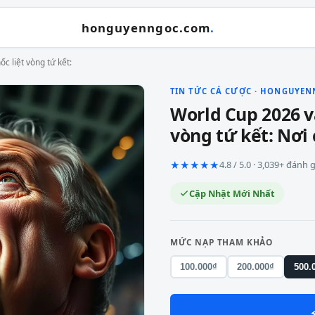
honguyenngoc.com
.
c liệt vòng tứ kết:
TIN TỨC CÁ CƯỢC · HONGUYE
World Cup 2026 v
vòng tứ kết: Nơi
★★★★★
4.8 / 5.0 · 3,039+ đánh
Cập Nhật Mới Nhất
MỨC NẠP THAM KHẢO
100.000₫
200.000₫
500.