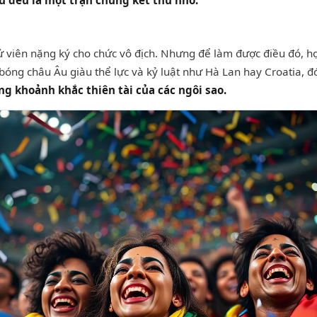
u đều là một trận chung kết thu nhỏ.
ử viên nặng ký cho chức vô địch. Nhưng để làm được điều đó, h
 bóng châu Âu giàu thể lực và kỷ luật như Hà Lan hay Croatia, đó
g khoảnh khắc thiên tài của các ngôi sao.