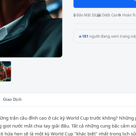
🔒 Bảo Mật SSL
🎰 Odds Cao
🔄 Hoàn Tr
🔥
181
người đang xem trang nà
Giao Dịch
hững trận cầu đỉnh cao ở các kỳ World Cup trước không? Những
g giọt nước mắt chia tay giải đấu. Tất cả những cung bậc cảm xú
hứa hẹn sẽ là một kỳ World Cup "khác biệt" nhất trong lịch sử