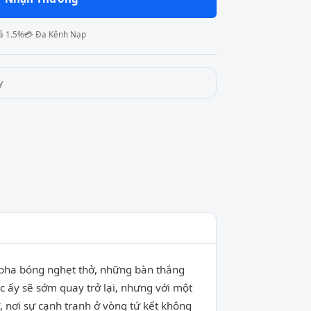
ả 1.5%
💳 Đa Kênh Nạp
y
 pha bóng nghẹt thở, những bàn thắng
c ấy sẽ sớm quay trở lại, nhưng với một
, nơi sự cạnh tranh ở vòng tứ kết không