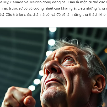
à Mỹ, Canada và Mexico đồng đăng cai. Đây là một lợi thế cực 
nhà, trước sự cổ vũ cuồng nhiệt của khán giả. Liệu những "chú
ết? Câu trả lời chắc chắn là có, và đó sẽ là những thử thách kh