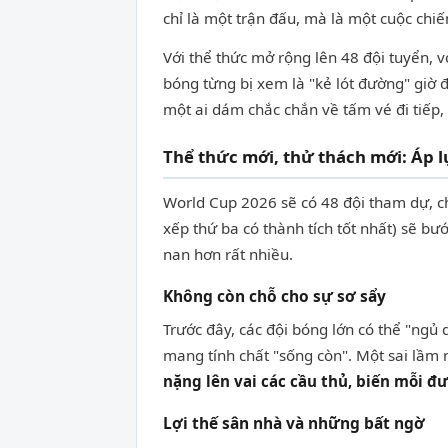
chỉ là một trận đấu, mà là một cuộc chiế
Với thể thức mở rộng lên 48 đội tuyển, 
bóng từng bị xem là "kẻ lót đường" giờ 
một ai dám chắc chắn về tấm vé đi tiếp,
Thể thức mới, thử thách mới: Áp l
World Cup 2026 sẽ có 48 đội tham dự, c
xếp thứ ba có thành tích tốt nhất) sẽ bư
nan hơn rất nhiều.
Không còn chỗ cho sự sơ sẩy
Trước đây, các đội bóng lớn có thể "ngủ
mang tính chất "sống còn". Một sai lầm
nặng lên vai các cầu thủ, biến mỗi 
Lợi thế sân nhà và những bất ngờ