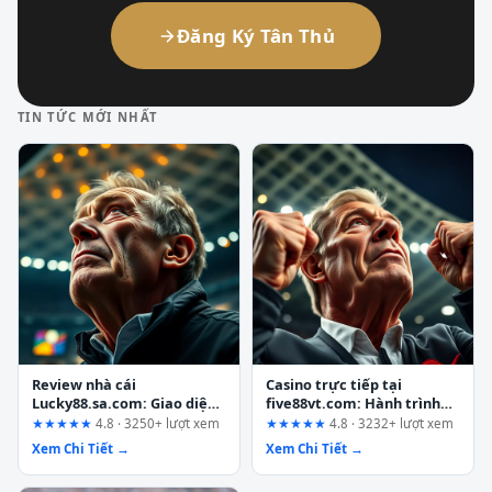
Đăng Ký Tân Thủ
TIN TỨC MỚI NHẤT
Review nhà cái
Casino trực tiếp tại
Lucky88.sa.com: Giao diện
five88vt.com: Hành trình
và mức độ minh bạch
từng điểm chạm có thực
★★★★★
4.8 · 3250+ lượt xem
★★★★★
4.8 · 3232+ lượt xem
thông tin qua ba phát hiện
sự mượt mà?
Xem Chi Tiết →
Xem Chi Tiết →
chính