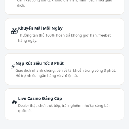
Cam kết công bằng, không gian lận, minh bạch mọi giao
dịch.
Khuyến Mãi Mỗi Ngày
🎁
Thưởng tân thủ 100%, hoàn trả không giới hạn, freebet
hàng ngày.
Nạp Rút Siêu Tốc 3 Phút
⚡
Giao dịch nhanh chóng, tiền về tài khoản trong vòng 3 phút.
Hỗ trợ nhiều ngân hàng và ví điện tử.
Live Casino Đẳng Cấp
🔥
Dealer thật, chơi trực tiếp, trải nghiệm như tại sòng bài
quốc tế.