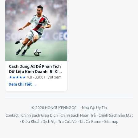
Cách Dùng AI Để Phân Tích
Dữ Liệu Kinh Doanh: Bí Kíp
Cho Người Không Chuyên
★★★★★
4.8 · 3300+ lượt xem
Xem Chi Tiết →
© 2026 HONGUYENNGOC — Nhà Cái Uy Tín
Contact
·
Chính Sách Giao Dịch
·
Chính Sách Hoàn Trả
·
Chính Sách Bảo Mật
·
Điều Khoản Dịch Vụ
·
Tra Cứu Vé
·
Tất Cả Game
·
Sitemap