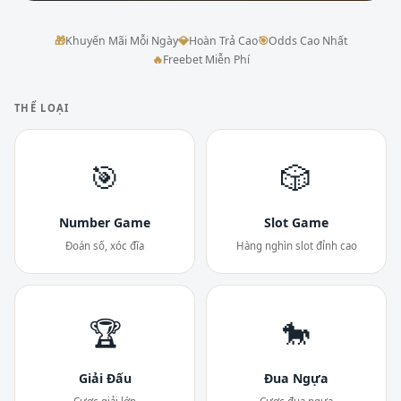
🎁
Khuyến Mãi Mỗi Ngày
💎
Hoàn Trả Cao
🎯
Odds Cao Nhất
🔥
Freebet Miễn Phí
THỂ LOẠI
🎯
🎲
Number Game
Slot Game
Đoán số, xóc đĩa
Hàng nghìn slot đỉnh cao
🏆
🐎
Giải Đấu
Đua Ngựa