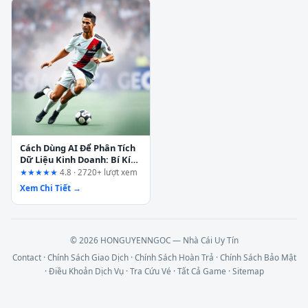
Cách Dùng AI Để Phân Tích
Dữ Liệu Kinh Doanh: Bí Kíp
Cho Người Không Chuyên
★★★★★
4.8 · 2720+ lượt xem
Xem Chi Tiết →
© 2026 HONGUYENNGOC — Nhà Cái Uy Tín
Contact
·
Chính Sách Giao Dịch
·
Chính Sách Hoàn Trả
·
Chính Sách Bảo Mật
·
Điều Khoản Dịch Vụ
·
Tra Cứu Vé
·
Tất Cả Game
·
Sitemap