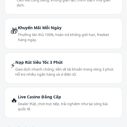
Cam kết công bằng, không gian lận, minh bạch mọi giao
dịch.
Khuyến Mãi Mỗi Ngày
🎁
Thưởng tân thủ 100%, hoàn trả không giới hạn, freebet
hàng ngày.
Nạp Rút Siêu Tốc 3 Phút
⚡
Giao dịch nhanh chóng, tiền về tài khoản trong vòng 3 phút.
Hỗ trợ nhiều ngân hàng và ví điện tử.
Live Casino Đẳng Cấp
🔥
Dealer thật, chơi trực tiếp, trải nghiệm như tại sòng bài
quốc tế.