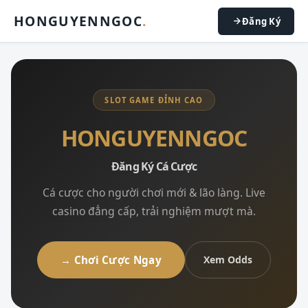
HONGUYENNGOC
.
Đăng Ký
SLOT GAME ĐỈNH CAO
HONGUYENNGOC
Đăng Ký Cá Cược
Cá cược cho người chơi mới & lão làng. Live
casino đẳng cấp, trải nghiệm mượt mà.
→ Chơi Cược Ngay
Xem Odds