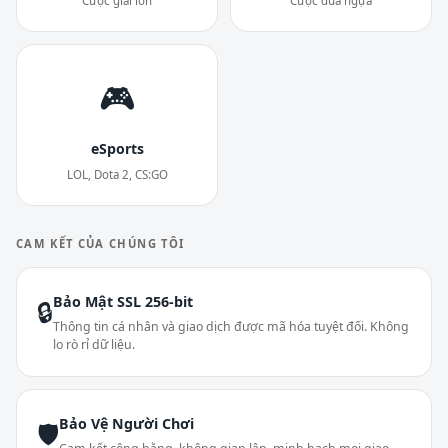
Cược giải lớn
Cược đua ngựa
🎮
eSports
LOL, Dota 2, CS:GO
CAM KẾT CỦA CHÚNG TÔI
Bảo Mật SSL 256-bit
🔒
Thông tin cá nhân và giao dịch được mã hóa tuyệt đối. Không
lo rò rỉ dữ liệu.
Bảo Vệ Người Chơi
🛡