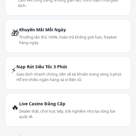
Cam kết công bằng, không gian lận, minh bạch mọi giao
dịch.
Khuyến Mãi Mỗi Ngày
🎁
Thưởng tân thủ 100%, hoàn trả không giới hạn, freebet
hàng ngày.
Nạp Rút Siêu Tốc 3 Phút
⚡
Giao dịch nhanh chóng, tiền về tài khoản trong vòng 3 phút.
Hỗ trợ nhiều ngân hàng và ví điện tử.
Live Casino Đẳng Cấp
🔥
Dealer thật, chơi trực tiếp, trải nghiệm như tại sòng bài
quốc tế.