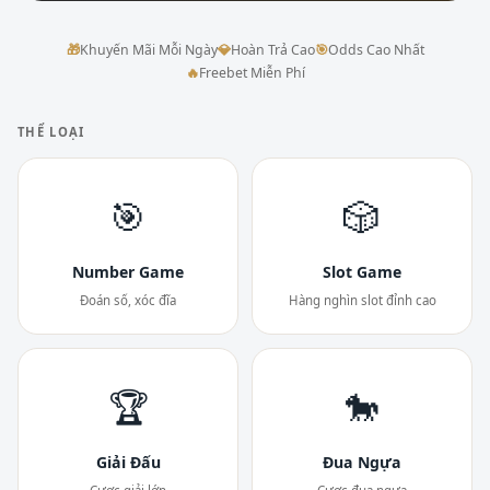
🎁
Khuyến Mãi Mỗi Ngày
💎
Hoàn Trả Cao
🎯
Odds Cao Nhất
🔥
Freebet Miễn Phí
THỂ LOẠI
🎯
🎲
Number Game
Slot Game
Đoán số, xóc đĩa
Hàng nghìn slot đỉnh cao
🏆
🐎
Giải Đấu
Đua Ngựa