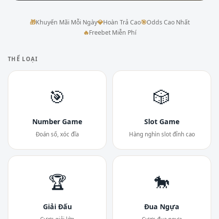
🎁
Khuyến Mãi Mỗi Ngày
💎
Hoàn Trả Cao
🎯
Odds Cao Nhất
🔥
Freebet Miễn Phí
THỂ LOẠI
🎯
🎲
Number Game
Slot Game
Đoán số, xóc đĩa
Hàng nghìn slot đỉnh cao
🏆
🐎
Giải Đấu
Đua Ngựa