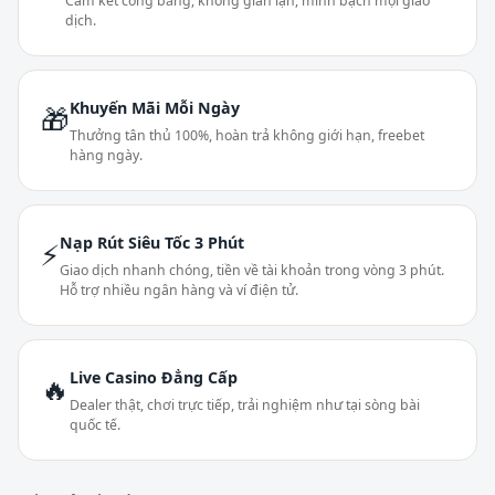
Cam kết công bằng, không gian lận, minh bạch mọi giao
dịch.
Khuyến Mãi Mỗi Ngày
🎁
Thưởng tân thủ 100%, hoàn trả không giới hạn, freebet
hàng ngày.
Nạp Rút Siêu Tốc 3 Phút
⚡
Giao dịch nhanh chóng, tiền về tài khoản trong vòng 3 phút.
Hỗ trợ nhiều ngân hàng và ví điện tử.
Live Casino Đẳng Cấp
🔥
Dealer thật, chơi trực tiếp, trải nghiệm như tại sòng bài
quốc tế.