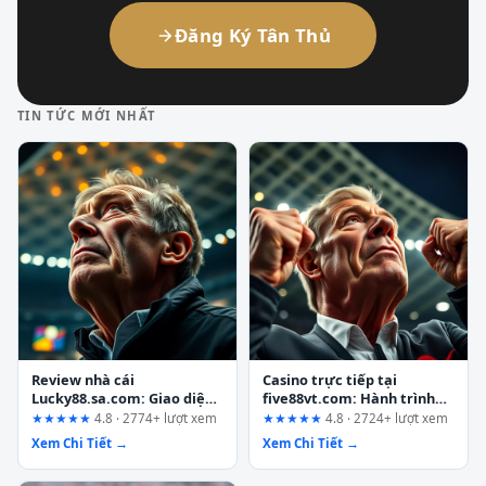
Đăng Ký Tân Thủ
TIN TỨC MỚI NHẤT
Review nhà cái
Casino trực tiếp tại
Lucky88.sa.com: Giao diện
five88vt.com: Hành trình
và mức độ minh bạch
từng điểm chạm có thực
★★★★★
4.8 · 2774+ lượt xem
★★★★★
4.8 · 2724+ lượt xem
thông tin qua ba phát hiện
sự mượt mà?
Xem Chi Tiết →
Xem Chi Tiết →
chính