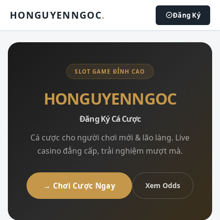
HONGUYENNGOC
.
Đăng Ký
SLOT GAME ĐỈNH CAO
HONGUYENNGOC
Đăng Ký Cá Cược
Cá cược cho người chơi mới & lão làng. Live
casino đẳng cấp, trải nghiệm mượt mà.
→ Chơi Cược Ngay
Xem Odds